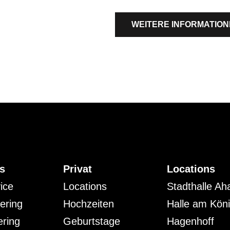
WEITERE INFORMATIO
s
Privat
Locations
vice
Locations
Stadthalle Ah
ering
Hochzeiten
Halle am Kön
ering
Geburtstage
Hagenhoff