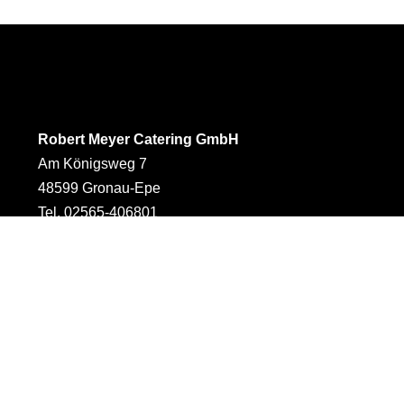
Robert Meyer Catering GmbH
Am Königsweg 7
48599 Gronau-Epe
Tel. 02565-406801
Fax. 02565-406803
E-Mail schreiben
Business
Full-Service
Eventcatering
Großcatering
Tagungen