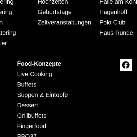
ering
Hochzeiten
Halle am Kön
ering
Geburtstage
Hagenhoff
n
Zeltveranstaltungen
Polo Club
tering
Haus Runde
ier
Food-Konzepte
Live Cooking
Buffets
Suppen & Eintöpfe
Dessert
Grillbuffets
Fingerfood
BBQ37