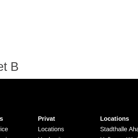
et B
s
Privat
Locations
vice
Locations
Stadthalle Ah