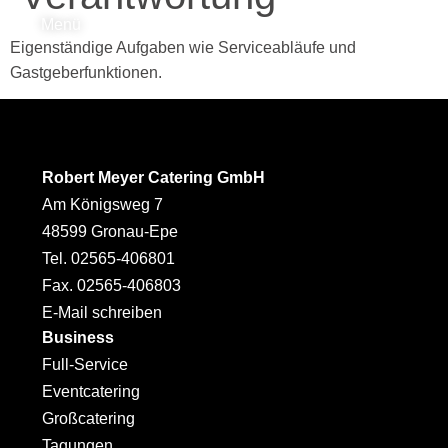
Menü
Eigenständige Aufgaben wie Serviceabläufe und
Gastgeberfunktionen.
Robert Meyer Catering GmbH
Am Königsweg 7
48599 Gronau-Epe
Tel. 02565-406801
Fax. 02565-406803
E-Mail schreiben
Business
Full-Service
Eventcatering
Großcatering
Tagungen